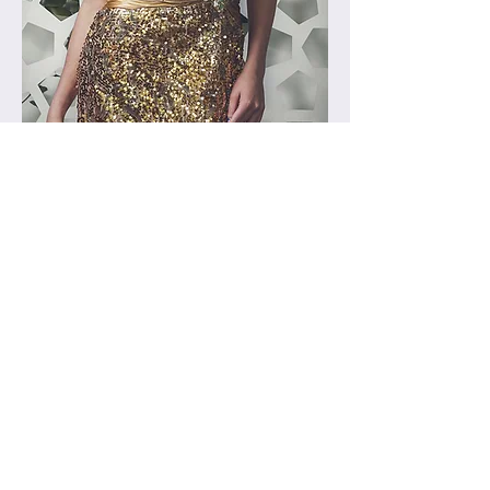
Das
Glitzerkleid
für den
großen
Auftritt!
Daniela Reichmann /
Maßschneidermeisterin
Eichendorffstraße 12
50823 Köln
E- mail:
kontakt@mass-